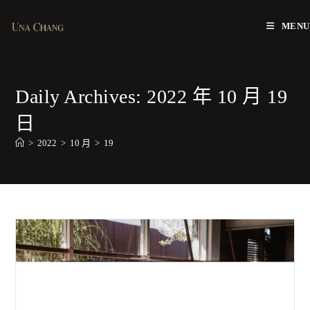
Skip
to
MENU
content
Daily Archives: 2022 年 10 月 19
日
>
2022
>
10 月
>
19