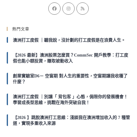
Opens
Opens
Opens
in
in
in
a
a
a
熱門文章
new
new
new
tab
tab
tab
澳洲打工度假 ｜聽我說，沒計劃的打工度假是在浪費人生。
【2026 最新】澳洲股票怎麼買？CommSec 開戶教學：打工度
假也能小額投資，賺取被動收入
創業實驗室D6－ 空窗期 對人生的重要性，空窗期讓我收穫了
什麼？
澳洲打工度假 ｜別讓「 背包客 」心態，侷限你的發展機會！
學習成長型思維，挑戰在海外突破自我！
【2026 】跳脫澳洲打工思維：淺談我在澳洲增加收入的 7 種管
道，實現多重收入來源