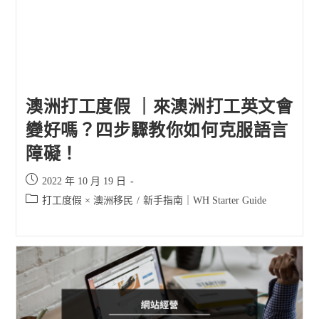
澳洲打工度假 ｜來澳洲打工英文會
變好嗎？四步驟教你如何克服語言
障礙！
Post
2022 年 10 月 19 日
published:
Post
打工度假 × 澳洲移民
/
新手指南｜WH Starter Guide
category: