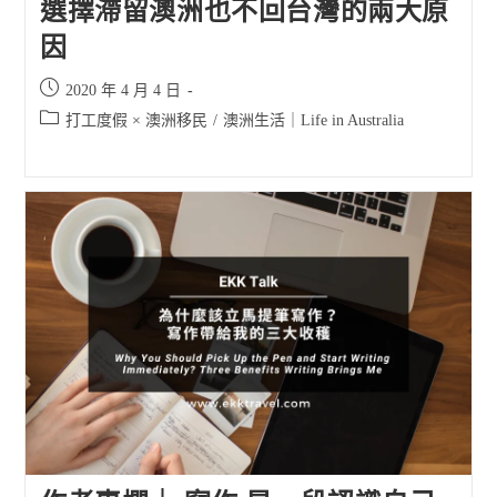
選擇滯留澳洲也不回台灣的兩大原
因
Post
2020 年 4 月 4 日
published:
Post
打工度假 × 澳洲移民
/
澳洲生活｜Life in Australia
category: