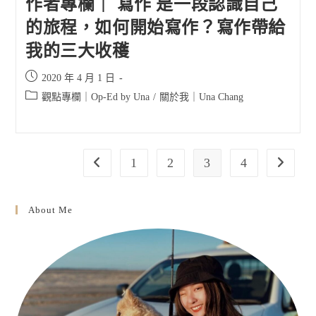
作者專欄｜ 寫作 是一段認識自己
的旅程，如何開始寫作？寫作帶給
我的三大收穫
Post
2020 年 4 月 1 日
published:
Post
觀點專欄｜Op-Ed by Una
/
關於我｜Una Chang
category:
1
2
3
4
Go to the previous page
Go to the
About Me