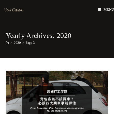
Skip
to
MENU
content
Yearly Archives: 2020
>
2020
>
Page 3