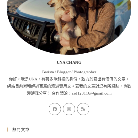
UNA CHANG
Barista / Blogger / Photographer
你好，我是UNA，有著多重斜槓的身份，致力於寫出有價值的文章。
網站目前累積超過百篇的澳洲實用文。若我的文章對您有所幫助，也歡
迎轉載分享！ 合作請洽：
asd123116@gmail.com
Opens
Opens
Opens
in
in
in
a
a
a
熱門文章
new
new
new
tab
tab
tab