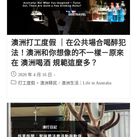
澳洲打工度假 ｜在公共場合喝醉犯
法！澳洲和你想像的不一樣－原來
在 澳洲喝酒 規範這麼多？
Post
2020 年 4 月 16 日
published:
Post
打工度假 × 澳洲移民
/
澳洲生活｜Life in Australia
category: