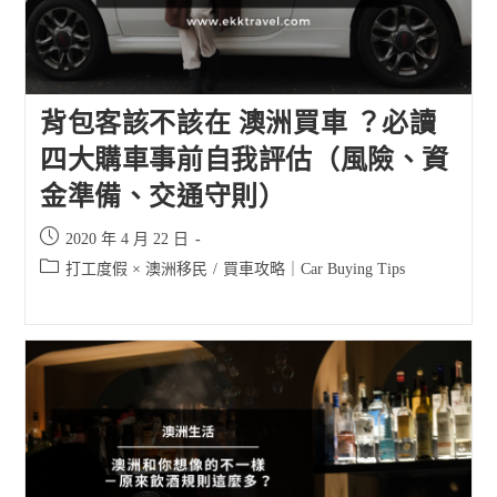
背包客該不該在 澳洲買車 ？必讀
四大購車事前自我評估（風險、資
金準備、交通守則）
Post
2020 年 4 月 22 日
published:
Post
打工度假 × 澳洲移民
/
買車攻略｜Car Buying Tips
category: