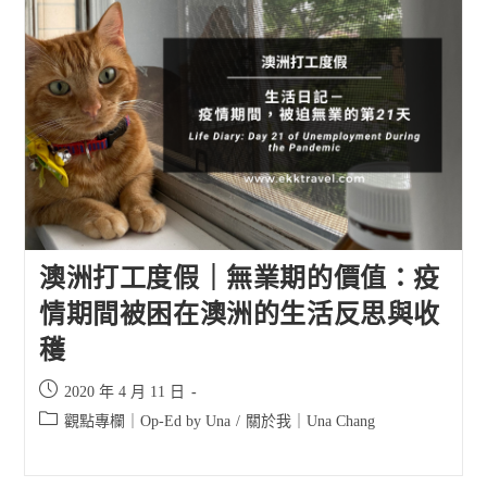
澳洲打工度假｜無業期的價值：疫
情期間被困在澳洲的生活反思與收
穫
Post
2020 年 4 月 11 日
published:
Post
觀點專欄｜Op-Ed by Una
/
關於我｜Una Chang
category: