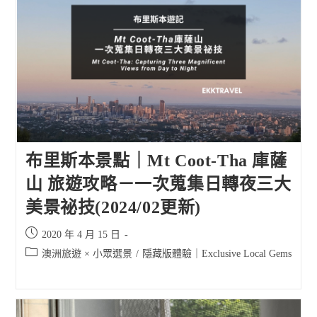
布里斯本景點｜Mt Coot-Tha 庫薩
山 旅遊攻略－一次蒐集日轉夜三大
美景祕技(2024/02更新)
Post
2020 年 4 月 15 日
published:
Post
澳洲旅遊 × 小眾選景
/
隱藏版體驗｜Exclusive Local Gems
category: