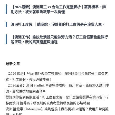
【2026最新】澳洲黑工 vs 合法工作完整解析｜薪資標準、辨
別方法、被欠薪申訴教學一次看懂
澳洲打工度假 ｜聽我說，沒計劃的打工度假是在浪費人生。
【澳洲工作】誰說赴澳就只能做勞力活？打工度假簽也能做行
銷正職，我的真實經歷與過程
最新文章
【2026 最新】Wise 開戶教學完整圖解｜澳洲匯款回台灣最省手續費方
式，打工度假、移民必備神器！
【2026最新】澳洲 Starlink 星鏈完整攻略｜費用方案、免費30天試用申
請，農場偏遠地區網路救星
從短期停留到長期生活：打工度假之後，是什麼讓我選擇在澳洲留下？
移民澳洲 值得嗎？移民前的真實考量與移民後的心境轉變
澳洲 猛健樂 （Mounjaro）諮詢經驗｜我為何被GP拒絕？費用與常見疑
問一次整理