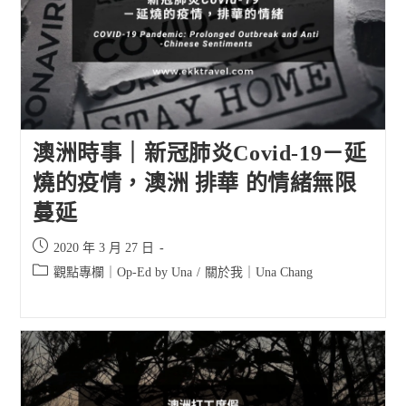
澳洲時事｜新冠肺炎Covid-19－延
燒的疫情，澳洲 排華 的情緒無限
蔓延
Post
2020 年 3 月 27 日
published:
Post
觀點專欄｜Op-Ed by Una
/
關於我｜Una Chang
category: