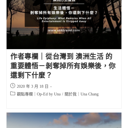
作者專欄｜從台灣到 澳洲生活 的
重要體悟－剝奪掉所有娛樂後，你
還剩下什麼？
Post
2020 年 3 月 18 日
published:
Post
觀點專欄｜Op-Ed by Una
/
關於我｜Una Chang
category: