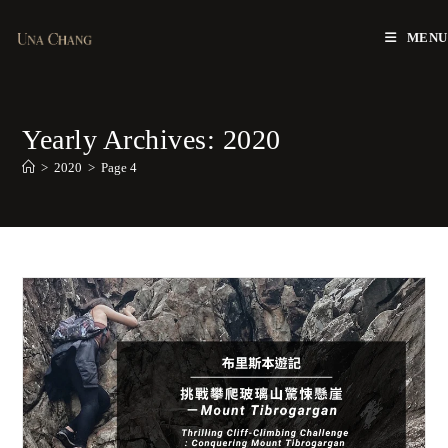
Skip
to
MENU
content
Yearly Archives: 2020
>
2020
>
Page 4