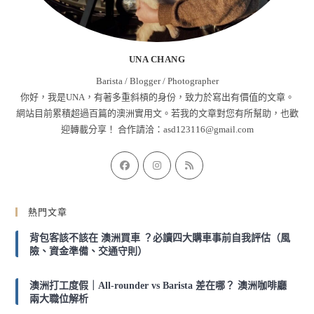
UNA CHANG
Barista / Blogger / Photographer
你好，我是UNA，有著多重斜槓的身份，致力於寫出有價值的文章。
網站目前累積超過百篇的澳洲實用文。若我的文章對您有所幫助，也歡
迎轉載分享！ 合作請洽：
asd123116@gmail.com
Opens
Opens
Opens
in
in
in
a
a
a
熱門文章
new
new
new
tab
tab
tab
背包客該不該在 澳洲買車 ？必讀四大購車事前自我評估（風
險、資金準備、交通守則）
澳洲打工度假｜All-rounder vs Barista 差在哪？ 澳洲咖啡廳
兩大職位解析