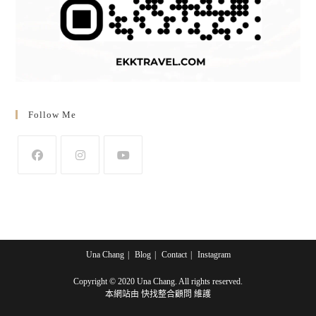
Follow Me
Opens
Opens
Opens
in
in
in
a
a
a
new
new
new
tab
tab
tab
Una Chang
Blog
Contact
Instagram
Copyright © 2020 Una Chang. All rights reserved.
本網站由
快找整合顧問
維護