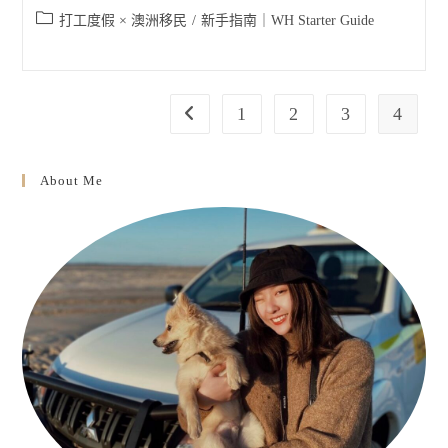
published:
Post
打工度假 × 澳洲移民
/
新手指南｜WH Starter Guide
category:
1
2
3
4
Go to the previous page
About Me