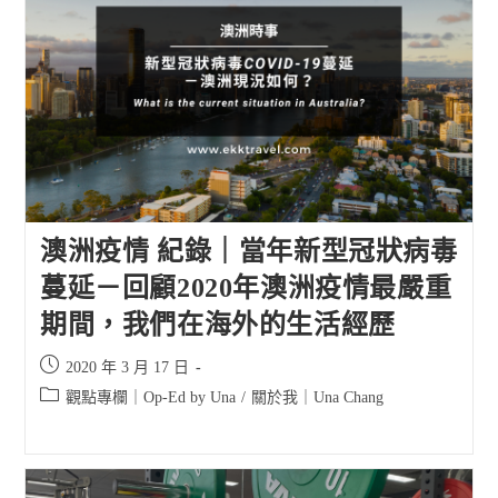
澳洲疫情 紀錄｜當年新型冠狀病毒
蔓延－回顧2020年澳洲疫情最嚴重
期間，我們在海外的生活經歷
Post
2020 年 3 月 17 日
published:
Post
觀點專欄｜Op-Ed by Una
/
關於我｜Una Chang
category: