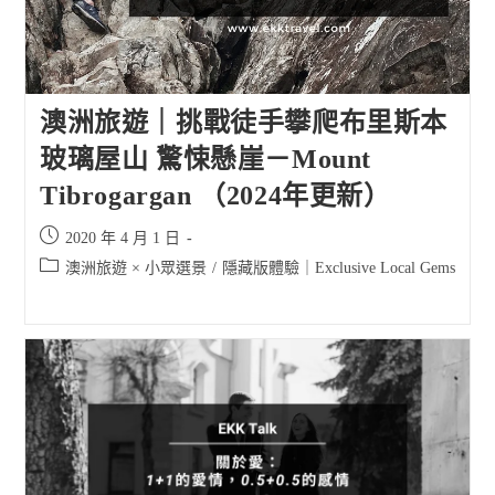
澳洲旅遊｜挑戰徒手攀爬布里斯本
玻璃屋山 驚悚懸崖－Mount
Tibrogargan （2024年更新）
Post
2020 年 4 月 1 日
published:
Post
澳洲旅遊 × 小眾選景
/
隱藏版體驗｜Exclusive Local Gems
category: