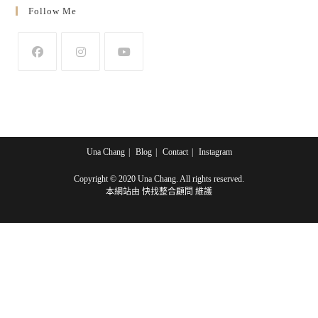
Follow Me
Opens
Opens
Opens
in
in
in
a
a
a
new
new
new
tab
tab
tab
Una Chang
Blog
Contact
Instagram
Copyright © 2020 Una Chang. All rights reserved.
本網站由
快找整合顧問
維護