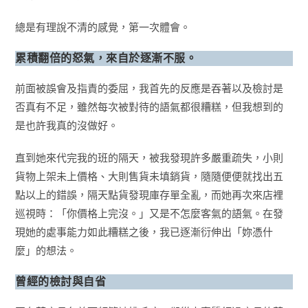
總是有理說不清的感覺，第一次體會。
累積翻倍的怒氣，來自於逐漸不服
。
前面被誤會及指責的委屈，我首先的反應是吞著以及檢討是
否真有不足，雖然每次被對待的語氣都很糟糕，但我想到的
是也許我真的沒做好。
直到她來代完我的班的隔天，被我發現許多嚴重疏失，小則
貨物上架未上價格、大則售貨未填銷貨，隨隨便便就找出五
點以上的錯誤，隔天點貨發現庫存單全亂，而她再次來店裡
巡視時：「你價格上完沒。」又是不怎麼客氣的語氣。在發
現她的處事能力如此糟糕之後，我已逐漸衍伸出「妳憑什
麼」的想法。
曾經的檢討與自省