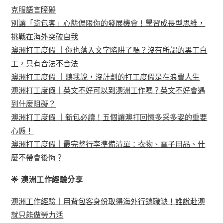
克服語言障礙
別讓「背包客」心態侷限你的發展機會！學習成長型思維，
挑戰在海外突破自我
澳洲打工度假 ｜你也落入文字陷阱了嗎？沒有所謂的黑工白
工，只有合法不合法
澳洲打工度假 ｜聽我說，沒計劃的打工度假是在浪費人生
澳洲打工度假｜英文不好可以到澳洲工作嗎？英文不好會遇
到什麼阻礙？
澳洲打工度假 ｜新包必讀！五個讓澳打回憶多采多姿的重要
心態！
澳洲打工度假｜最完整行李準備清單：衣物、電子用品、什
麼不帶會後悔？
🌟 澳洲工作經驗分享
澳洲工作經驗｜用背包客身份取得海外行銷職缺！誰說赴澳
就只能做勞力活