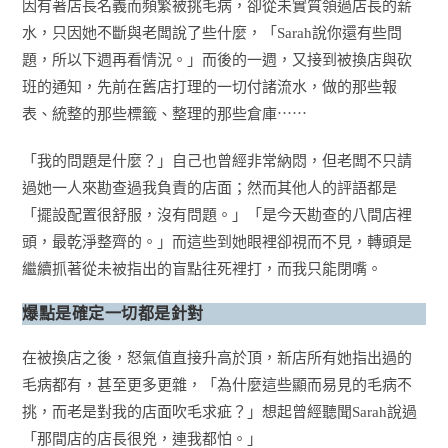
因有著店長名義而頻繁被挑毛病，卻從未實質領過店長的薪
水，只因她不斷與老闆說了些什麼，「Sarah說你還有些問
題，所以下週再看情況。」而後的一週，又接到被換店與砍
班的通知，先前在舊店打理的一切付諸流水，做的那些報
表、統整的那些標籤、整理的那些倉庫⋯⋯
「我的問題是什麼？」自己也曾經非常納悶，但老闆不只請
過她一人來勘查過我負責的店面；然而其他人的評語都是
「擺設配置很舒服，沒有問題。」「是今天勘查的八間店裡
頭，最乾淨整齊的。」而這些到她眼裡卻視而不見，轉頭是
繼續抓著從未被指出的盲點往死裡打，而我只能閉嘴。
爆點是確定一切都是針對
在被換店之後，怒氣值直接升高於頂，新店所有她指出過的
毛病都有，甚至更多更雜，「為什麼這些顯而易見的毛病不
挑，而老是對我的店面吹毛求疵？」想起曾經聽聞Sarah說過
「那間店的店長很兇，連我都怕。」