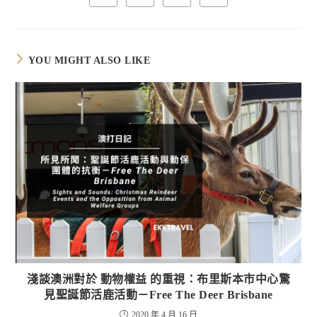
in
in
in
in
a
a
a
a
new
new
new
new
window
window
window
window
YOU MIGHT ALSO LIKE
淺談澳洲對於 動物權益 的重視：布里斯本市中心驚
見聖誕節活鹿活動－Free The Deer Brisbane
2020 年 4 月 16 日