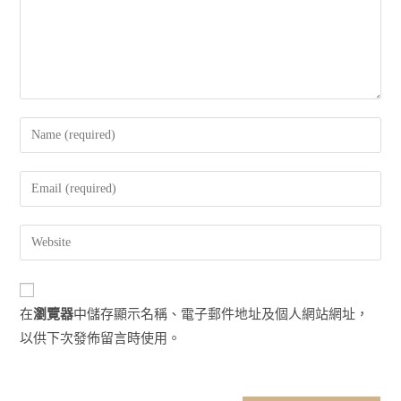
Enter
your
name
Enter
or
your
username
email
Enter
to
address
your
comment
to
website
comment
URL
在
瀏覽器
中儲存顯示名稱、電子郵件地址及個人網站網址，
(optional)
以供下次發佈留言時使用。