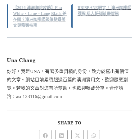
【2026 澳洲咖啡攻略】Flat
BRISBANE限定！ 澳洲咖啡師
White、Latte、Long Black 差
課程 私人培訓計畫資訊
在哪？澳洲咖啡師親傳點餐英
文與種類指南
Una Chang
你好，我是UNA，有著多重斜槓的身份，致力於寫出有價值
的文章。網站目前累積超過百篇的澳洲實用文，歡迎隨意瀏
覽。若我的文章對您有所幫助，也歡迎轉載分享。合作請
洽：
asd123116@gmail.com
SHARE
SHARE TO
THIS
CONTENT
Opens
Opens
Opens
Opens