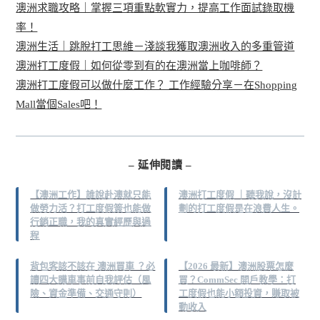
澳洲求職攻略｜掌握三項重點軟實力，提高工作面試錄取機
率！
澳洲生活｜跳脫打工思維－淺談我獲取澳洲收入的多重管道
澳洲打工度假｜如何從零到有的在澳洲當上咖啡師？
澳洲打工度假可以做什麼工作？ 工作經驗分享－在Shopping
Mall當個Sales吧！
– 延伸閱讀 –
【澳洲工作】誰說赴澳就只能
澳洲打工度假 ｜聽我說，沒計
做勞力活？打工度假簽也能做
劃的打工度假是在浪費人生。
行銷正職，我的真實經歷與過
程
背包客該不該在 澳洲買車 ？必
【2026 最新】澳洲股票怎麼
讀四大購車事前自我評估（風
買？CommSec 開戶教學：打
險、資金準備、交通守則）
工度假也能小額投資，賺取被
動收入