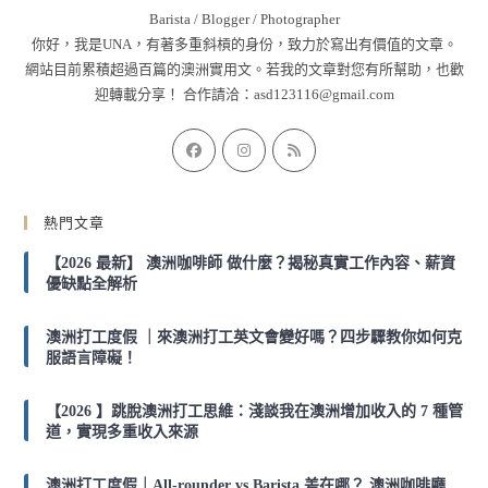
Barista / Blogger / Photographer
你好，我是UNA，有著多重斜槓的身份，致力於寫出有價值的文章。
網站目前累積超過百篇的澳洲實用文。若我的文章對您有所幫助，也歡
迎轉載分享！ 合作請洽：
asd123116@gmail.com
Opens
Opens
Opens
in
in
in
a
a
a
熱門文章
new
new
new
tab
tab
tab
【2026 最新】 澳洲咖啡師 做什麼？揭秘真實工作內容、薪資
優缺點全解析
澳洲打工度假 ｜來澳洲打工英文會變好嗎？四步驟教你如何克
服語言障礙！
【2026 】跳脫澳洲打工思維：淺談我在澳洲增加收入的 7 種管
道，實現多重收入來源
澳洲打工度假｜All-rounder vs Barista 差在哪？ 澳洲咖啡廳