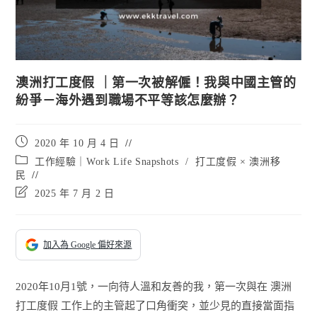
澳洲打工度假 ｜第一次被解僱！我與中國主管的
紛爭－海外遇到職場不平等該怎麼辦？
Post
2020 年 10 月 4 日
published:
Post
工作經驗｜Work Life Snapshots
/
打工度假 × 澳洲移
category:
民
Post
2025 年 7 月 2 日
last
modified:
加入為 Google 偏好來源
2020年10月1號，一向待人溫和友善的我，第一次與在 澳洲
打工度假 工作上的主管起了口角衝突，並少見的直接當面指