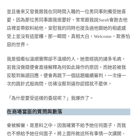
並且後來又發覺跟我在同時間入職的一位男同事則備受她喜
愛，因為那位男同事跟我很要好，常常跟我說Sarah會跑去他
店裡並帶飲料給他，安慰我的同時也提及過他跟她的相處感
受上並沒有這麼糟。那一瞬間，真相大白，Welcome，欺善怕
惡的世界。
我是個看似溫順實際卻不溫順的人，她曾經挑的諸多毛病，
若我沒做錯便會直接解釋為何如此操作的原因，而她若被我
反駁到無語回應，便會再跳下一個話題繼續審判，一次接一
次的跳針式般詢問，彷彿沒壓到逼你認錯就不罷休。
「為什麼要受這樣的委屈呢？」我爆炸了。
在商場當面的質問與數落
會被解僱，是意料之中，因我確實不給予她任何面子，而我
也不想給予她任何面子。將上面所敘述所有事情一次講開、