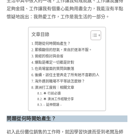
生活中其中很大的一塊，工作讓我有成就感、工作讓我獲得
足夠金錢、工作讓我有個重心能夠用盡全力，我能沒有半點
懷疑地說出：我熱愛工作，工作是我生活的一部分。
文章目錄
問題從何時開始產生？
累積翻倍的怒氣，來自於逐漸不服。
曾經的檢討與自省
爆點是確定一切都是針對
在商場當面的質問與數落
後續，該任主管弄走了所有她不喜歡的人
海外遇到職場不平等該怎麼辦？
澳洲打工度假｜相關文章
🌟 行前必讀
🌟 澳洲工作經驗分享
– 延伸閱讀 –
問題從何時開始產生？
初入此份攤位銷售的工作時，就因學習快速而受到老闆及師