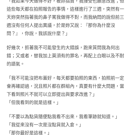
「我如果今天做得不好，被妳指責，我接受也願意改進；但
這些每天都在拍照報告的事情，這樣進行了三週，突然有一
天妳突然指著我的鼻子罵我做得不對，而我納悶的說但前三
週沒有任何人提出異議，於是妳又說：『那你為什麼沒
問？』，你說，我該說什麼？」
好幾次，抓著我不可能發生的大錯誤，跑來質問我為何出
錯；又或者，替我加上莫須有的罪名，再配上白眼以及不耐
的語氣。
「我不可能沒把布蓋好，每天都要拍照的東西，拍照前一定
會再確認過，況且照片都在群組內，真要有什麼大問題，當
下看到照片不就可以立即提出與要求改進？」
「但我看到的就是這樣。」
「不要以為點貨隨便點我看不出來，我看筆跡就知道。」
「我從來沒有一次是沒點貨就入倉。」
「那你最好是這樣。」