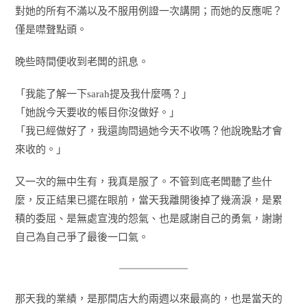
對她的所有不滿以及不服用例證一次講開；而她的反應呢？
僅是噤聲點頭。
晚些時間便收到老闆的訊息。
「我能了解一下sarah提及我什麼嗎？」
「她說今天要收的帳目你沒做好。」
「我已經做好了，我還詢問過她今天不收嗎？他說晚點才會
來收的。」
又一次的無中生有，我真是服了。不管到底老闆聽了些什
麼，反正結果已擺在眼前，當天我離開後掉了幾滴淚，是累
積的委屈、是無處宣洩的怨氣、也是感謝自己的勇氣，謝謝
自己為自己爭了最後一口氣。
那天我的業績，是那間店大約兩週以來最高的，也是當天的