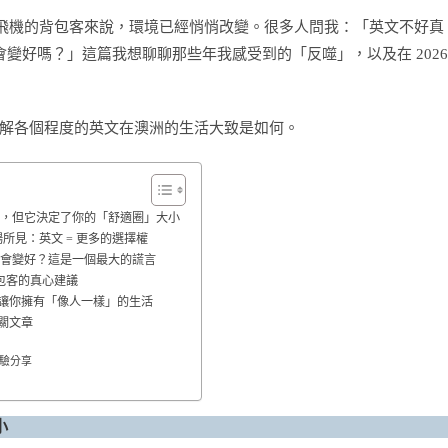
剛下飛機的背包客來說，環境已經悄悄改變。很多人問我：「英文不好真
會變好嗎？」這篇我想聊聊那些年我感受到的「反噬」，以及在 2026
解各個程度的英文在澳洲的生活大致是如何。
檻，但它決定了你的「舒適圈」大小
職場所見：英文 = 更多的選擇權
就會變好？這是一個最大的謊言
年背包客的真心建議
讓你擁有「像人一樣」的生活
關文章
經驗分享
小