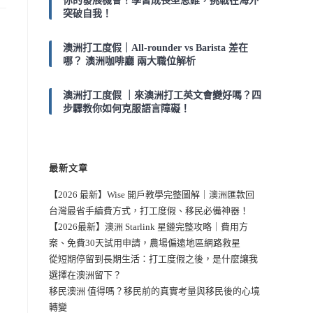
你的發展機會！學習成長型思維，挑戰在海外
突破自我！
澳洲打工度假｜All-rounder vs Barista 差在
哪？ 澳洲咖啡廳 兩大職位解析
澳洲打工度假 ｜來澳洲打工英文會變好嗎？四
步驟教你如何克服語言障礙！
最新文章
【2026 最新】Wise 開戶教學完整圖解｜澳洲匯款回
台灣最省手續費方式，打工度假、移民必備神器！
【2026最新】澳洲 Starlink 星鏈完整攻略｜費用方
案、免費30天試用申請，農場偏遠地區網路救星
從短期停留到長期生活：打工度假之後，是什麼讓我
選擇在澳洲留下？
移民澳洲 值得嗎？移民前的真實考量與移民後的心境
轉變