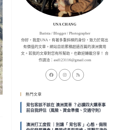
UNA CHANG
Barista / Blogger / Photographer
你好，我是UNA，有著多重斜槓的身份，致力於寫出
有價值的文章。網站目前累積超過百篇的澳洲實用
文。若我的文章對您有所幫助，也歡迎轉載分享！ 合
作請洽：
asd123116@gmail.com
Opens
Opens
Opens
in
in
in
a
a
a
熱門文章
new
new
new
tab
tab
tab
背包客該不該在 澳洲買車 ？必讀四大購車事
前自我評估（風險、資金準備、交通守則）
澳洲打工度假 ｜別讓「 背包客 」心態，侷限