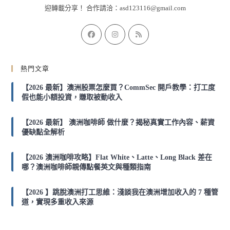
迎轉載分享！ 合作請洽：
asd123116@gmail.com
Opens
Opens
Opens
in
in
in
a
a
a
熱門文章
new
new
new
tab
tab
tab
【2026 最新】澳洲股票怎麼買？CommSec 開戶教學：打工度
假也能小額投資，賺取被動收入
【2026 最新】 澳洲咖啡師 做什麼？揭秘真實工作內容、薪資
優缺點全解析
【2026 澳洲咖啡攻略】Flat White、Latte、Long Black 差在
哪？澳洲咖啡師親傳點餐英文與種類指南
【2026 】跳脫澳洲打工思維：淺談我在澳洲增加收入的 7 種管
道，實現多重收入來源