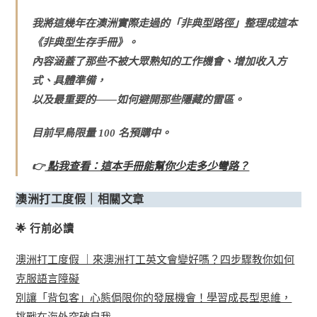
我將這幾年在澳洲實際走過的「非典型路徑」整理成這本
《非典型生存手冊》。
內容涵蓋了那些不被大眾熟知的工作機會、增加收入方
式、具體準備，
以及最重要的——如何避開那些隱藏的雷區。
目前早鳥限量 100 名預購中。
👉
點我查看：這本手冊能幫你少走多少彎路？
澳洲打工度假｜相關文章
🌟 行前必讀
澳洲打工度假 ｜來澳洲打工英文會變好嗎？四步驟教你如何
克服語言障礙
別讓「背包客」心態侷限你的發展機會！學習成長型思維，