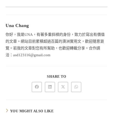
Una Chang
你好，我是UNA，有著多重斜槓的身份，致力於寫出有價值
的文章。網站目前累積超過百篇的澳洲實用文，歡迎隨意瀏
覽。若我的文章對您有所幫助，也歡迎轉載分享。合作請
洽：
asd123116@gmail.com
SHARE
SHARE TO
THIS
CONTENT
Opens
Opens
Opens
Opens
in
in
in
in
a
a
a
a
new
new
new
new
window
window
window
window
YOU MIGHT ALSO LIKE