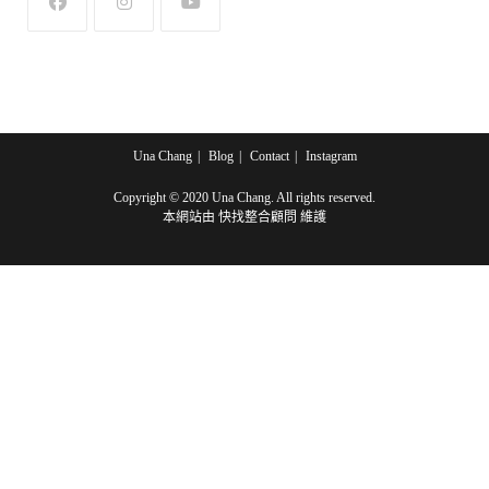
Opens
Opens
Opens
in
in
in
a
a
a
new
new
new
tab
tab
tab
Una Chang
Blog
Contact
Instagram
Copyright © 2020 Una Chang. All rights reserved.
本網站由
快找整合顧問
維護