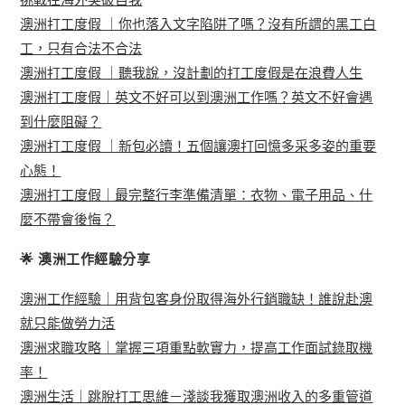
挑戰在海外突破自我
澳洲打工度假 ｜你也落入文字陷阱了嗎？沒有所謂的黑工白
工，只有合法不合法
澳洲打工度假 ｜聽我說，沒計劃的打工度假是在浪費人生
澳洲打工度假｜英文不好可以到澳洲工作嗎？英文不好會遇
到什麼阻礙？
澳洲打工度假 ｜新包必讀！五個讓澳打回憶多采多姿的重要
心態！
澳洲打工度假｜最完整行李準備清單：衣物、電子用品、什
麼不帶會後悔？
🌟 澳洲工作經驗分享
澳洲工作經驗｜用背包客身份取得海外行銷職缺！誰說赴澳
就只能做勞力活
澳洲求職攻略｜掌握三項重點軟實力，提高工作面試錄取機
率！
澳洲生活｜跳脫打工思維－淺談我獲取澳洲收入的多重管道