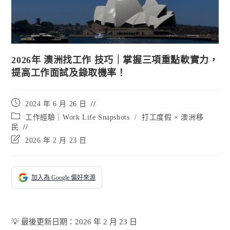
2026年 澳洲找工作 技巧｜掌握三項重點軟實力，
提高工作面試及錄取機率！
Post
2024 年 6 月 26 日
published:
Post
工作經驗｜Work Life Snapshots
/
打工度假 × 澳洲移
category:
民
Post
2026 年 2 月 23 日
last
modified:
加入為 Google 偏好來源
💡 最後更新日期：2026 年 2 月 23 日