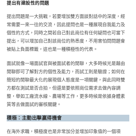
提出有建設性的問題
提出問題是一大挑戰，若要增加雙方面談對話中的深度，經
常需要一來一往的交流，因此提問也是一種展現自我能力及
個性的方式，同時之間若自己對此崗位有任何疑問也可當下
提出，可以增加自己對該崗位的熟悉度，不用害怕問問題會
被貼上負面標籤，這也是一種積極性的代表。
面試就像一場面試官與被面試者的閒聊，大多時候光是藉由
閒聊即可了解對方的個性及能力，而試工則是驗證；如何在
簡短的閒聊最大化的展現個人態度是一項關鍵，與此同時雙
方都在測試是否合拍，但還是要依照崗位需求去做內容調
整，舉如工廠流水線、農場等工作，更多時候是依據身體素
質等去做面試的審核關鍵。
積極：主動出擊贏得機會
在海外求職，積極度也是非常加分並增加印象值的一個項