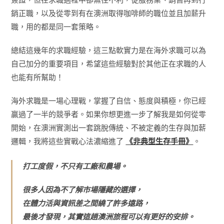
簽證，但在求職過程中卻無往不利，從服務業、銷售再到行
銷正職，以及從零到有在澳洲取得咖啡師的職位並且加薪升
職，用的都是同一套策略。
總結這幾年的求職經驗，這三點軟實力是在海外求職可以為
自己加分的重要項目，希望這些經驗對於其他正在求職的人
也能有所幫助！
海外求職是一場心理戰，掌握了自信、態度與積極，你已經
贏過了一半的競爭者。如果你想更進一步了解我是如何從零
開始，在澳洲實測出一套跳脫傳統、不被定義的生存與加薪
邏輯，我將這些實戰心法濃縮進了
《非典型生存手冊》
。
打工度假，不只有工廠和農場。
很多人因為不了解市場隱藏的選擇，
在體力活與資訊差之間繞了許多遠路，
最後才發現，其實這趟澳洲旅程可以有更好的安排。