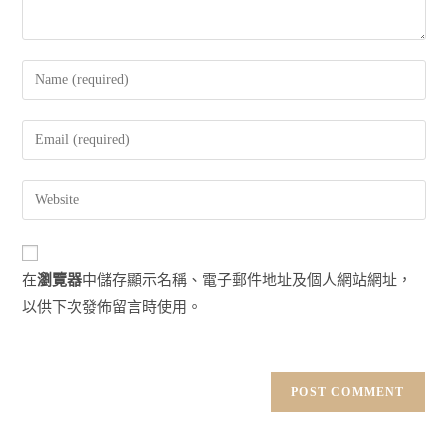
Enter
your
name
Enter
or
your
username
email
Enter
to
address
your
comment
to
website
comment
URL
在
瀏覽器
中儲存顯示名稱、電子郵件地址及個人網站網址，
(optional)
以供下次發佈留言時使用。