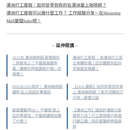
澳洲打工度假｜如何從零到有的在澳洲當上咖啡師？
澳洲打工度假可以做什麼工作？ 工作經驗分享－在Shopping
Mall當個Sales吧！
– 延伸閱讀 –
2025年 澳洲咖啡師 薪資解析
澳洲打工度假 ｜來澳洲打工英
｜時薪多少？全職與兼職差
文會變好嗎？四步驟教你如何
異、職務內容與最新行情一次
克服語言障礙！
搞懂！
BRISBANE限定！ 澳洲咖啡師
【2026 最新】如何從零到有當
課程 私人培訓計畫資訊
上 澳洲咖啡師 ？新手求職技巧
分享、薪資介紹
創業實驗室D6－ 空窗期 對人
【澳洲工作】誰說赴澳就只能
生的重要性，空窗期讓我收穫
做勞力活？打工度假簽也能做
了什麼？
行銷正職，我的真實經歷與過
程