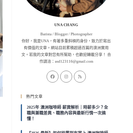
UNA CHANG
Barista / Blogger / Photographer
你好，我是UNA，有著多重斜槓的身份，致力於寫出
有價值的文章。網站目前累積超過百篇的澳洲實用
文。若我的文章對您有所幫助，也歡迎轉載分享！ 合
作請洽：
asd123116@gmail.com
Opens
Opens
Opens
in
in
in
a
a
a
熱門文章
new
new
new
tab
tab
tab
2025年 澳洲咖啡師 薪資解析｜時薪多少？全
職與兼職差異、職務內容與最新行情一次搞
懂！