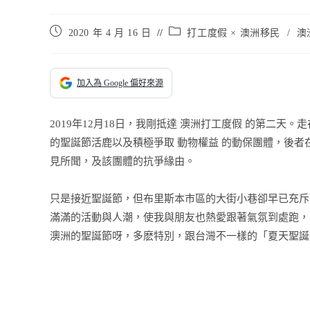
Post
Post
2020 年 4 月 16 日
打工度假 × 澳洲移民
/
澳洲
published:
category:
加入為 Google 偏好來源
2019年12月18日，我剛抵達 澳洲打工度假 的第二
的聖誕節活鹿以及積極爭取 動物權益 的動保團體，後
見所聞，及該團體的抗爭緣由。
只是接近聖誕節，但布里斯本市區的大街小巷卻早已充斥
滿滿的活動與人潮，使我與朋友也熱愛跟著氣氛到處跑，
澳洲的聖誕節呀，多麽特別，跟台灣不一樣的「夏天聖誕