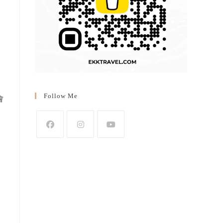
Follow Me
會
Opens
Opens
Opens
in
in
in
a
a
a
new
new
new
tab
tab
tab