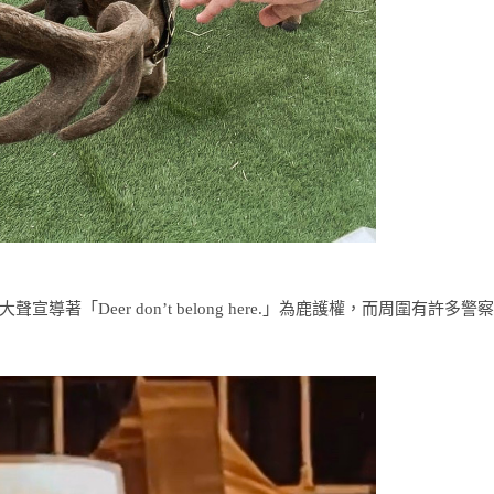
Deer don’t belong here.」為鹿護權，而周圍有許多警察