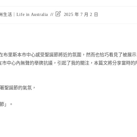
Post
生活｜Life in Australia
2025 年 7 月 2 日
last
modified:
天。走在布里斯本市中心感受聖誕節將近的氛圍，然而也恰巧看見了被展示
者在市中心內無聲的舉牌抗議，引起了我的關注，本篇文將分享當時的
著聖誕節的氣氛，
節」。