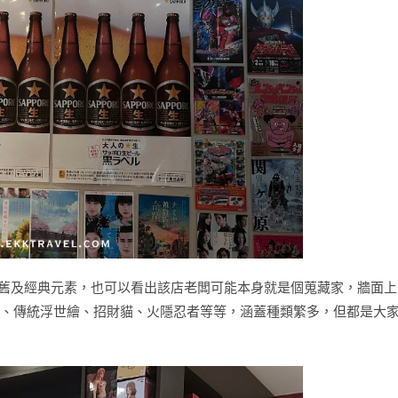
舊及經典元素，也可以看出該店老闆可能本身就是個蒐藏家，牆面上
彈、傳統浮世繪、招財貓、火隱忍者等等，涵蓋種類繁多，但都是大