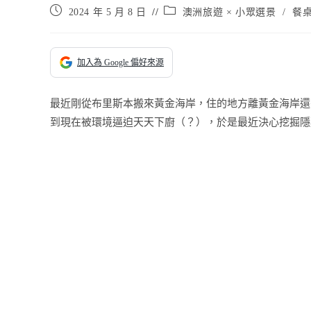
Post
Post
2024 年 5 月 8 日
澳洲旅遊 × 小眾選景
/
餐桌上
published:
category:
加入為 Google 偏好來源
最近剛從布里斯本搬來黃金海岸，住的地方離黃金海岸還
到現在被環境逼迫天天下廚（？），於是最近決心挖掘隱