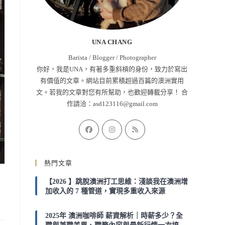
UNA CHANG
Barista / Blogger / Photographer
你好，我是UNA，有著多重斜槓的身份，致力於寫出
有價值的文章。網站目前累積超過百篇的澳洲實用
文。若我的文章對您有所幫助，也歡迎轉載分享！ 合
作請洽：
asd123116@gmail.com
Opens
Opens
Opens
in
in
in
a
a
a
熱門文章
new
new
new
tab
tab
tab
【2026 】跳脫澳洲打工思維：淺談我在澳洲增
加收入的 7 種管道，實現多重收入來源
2025年 澳洲咖啡師 薪資解析｜時薪多少？全