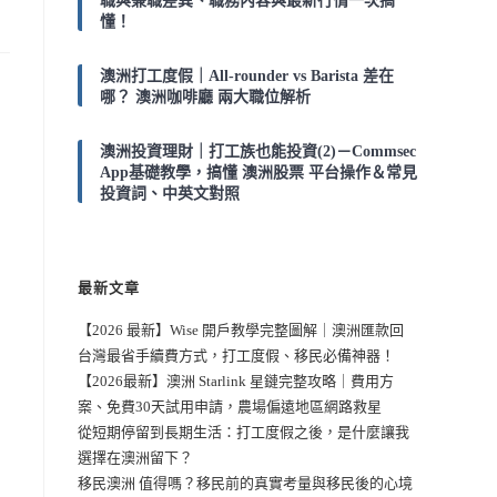
職與兼職差異、職務內容與最新行情一次搞
懂！
澳洲打工度假｜All-rounder vs Barista 差在
哪？ 澳洲咖啡廳 兩大職位解析
澳洲投資理財｜打工族也能投資(2)－Commsec
，
App基礎教學，搞懂 澳洲股票 平台操作＆常見
投資詞、中英文對照
最新文章
【2026 最新】Wise 開戶教學完整圖解｜澳洲匯款回
台灣最省手續費方式，打工度假、移民必備神器！
【2026最新】澳洲 Starlink 星鏈完整攻略｜費用方
案、免費30天試用申請，農場偏遠地區網路救星
從短期停留到長期生活：打工度假之後，是什麼讓我
選擇在澳洲留下？
移民澳洲 值得嗎？移民前的真實考量與移民後的心境