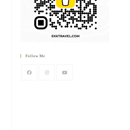
飯
Follow Me
Opens
Opens
Opens
in
in
in
a
a
a
new
new
new
tab
tab
tab