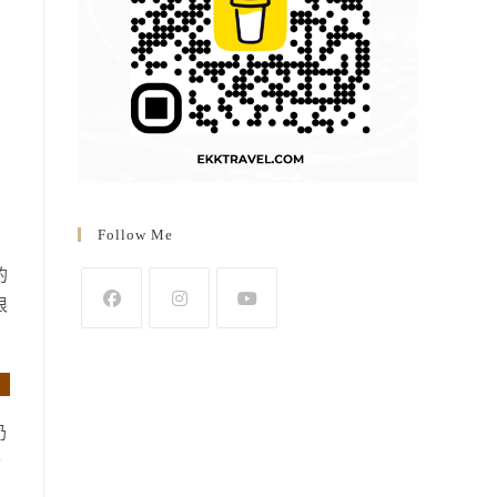
Follow Me
的
很
Opens
Opens
Opens
in
in
in
a
a
a
new
new
new
奶
tab
tab
tab
者