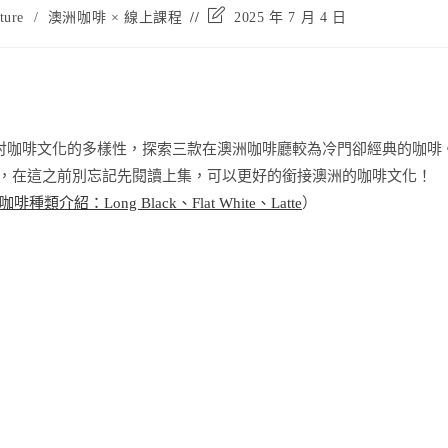
Post
ure
/
澳洲咖啡 × 線上課程
2025 年 7 月 4 日
last
modified:
探討咖啡文化的多樣性，探索三款在澳洲咖啡廳較為冷門卻經典的咖啡
at獨特的口感，在這之前別忘記先閱讀上集，可以更好的銜接澳洲的咖啡文化！
Long Black、Flat White、Latte
）