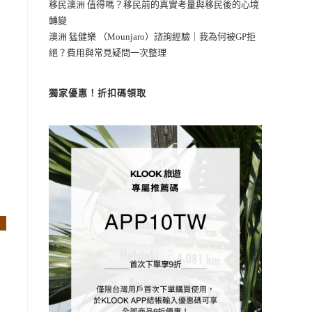
移民澳洲 值得嗎？移民前的真實考量與移民後的心境
轉變
澳洲 猛健樂 （Mounjaro）諮詢經驗｜我為何被GP拒
絕？費用與常見疑問一次整理
獨家優惠！折扣碼領取
。
方
的