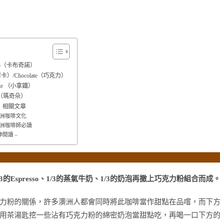
cino（卡布奇諾）
摩卡）/Chocolate（巧克力）
Latte （小拿鐵）
to（瑪奇朵）
｜相關文章
 澳洲咖啡文化
 澳洲咖啡師必讀
伸閱讀 –
3的Espresso、1/3的蒸氣牛奶、1/3的奶泡再撒上巧克力粉組合而成
有巧克力粉的關係，許多澳洲人都會同時將此咖啡當作甜點在品嚐，而下
用茶湯匙挖一些沾有巧克力粉的綿密奶泡當甜點吃，再喝一口下方