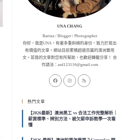
UNA CHANG
Barista / Blogger / Photographer
你好，我是UNA，有著多重斜槓的身份，致力於寫出
有價值的文章。網站目前累積超過百篇的澳洲實用
文。若我的文章對您有所幫助，也歡迎轉載分享！ 合
作請洽：
asd123116@gmail.com
Opens
Opens
Opens
in
in
in
a
a
a
熱門文章
new
new
new
tab
tab
tab
【2026最新】澳洲黑工 vs 合法工作完整解析｜
薪資標準、辨別方法、被欠薪申訴教學一次看
懂