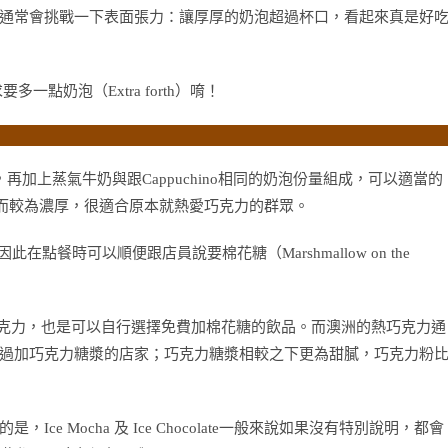
no時通常會挑戰一下表面張力：讓厚厚的奶泡超過杯口，看起來真是好
點奶泡（Extra forth）唷！
底，再加上蒸氣牛奶與跟Cappuchino相同的奶泡份量組成，可以適當的
緣故而較為濃厚，很適合原本就熱愛巧克力的群眾。
點餐時可以順便跟店員說要棉花糖（Marshmallow on the
般的熱巧克力，也是可以自行選擇免費加棉花糖的飲品。而澳洲的熱巧克力通
過加巧克力糖漿的店家；巧克力糖漿相較之下更為甜膩，巧克力粉
 Mocha 及 Ice Chocolate一般來說如果沒有特別說明，都會