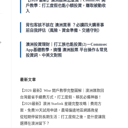
【2026 最新】澳洲股票怎麼買？CommSec 開
戶教學：打工度假也能小額投資，賺取被動收
入
背包客該不該在 澳洲買車 ？必讀四大購車事
前自我評估（風險、資金準備、交通守則）
。
澳洲投資理財｜打工族也能投資(2)－Commsec
App基礎教學，搞懂 澳洲股票 平台操作＆常見
投資詞、中英文對照
最新文章
【2026 最新】Wise 開戶教學完整圖解｜澳洲匯款回
台灣最省手續費方式，打工度假、移民必備神器！
【2026最新】澳洲 Starlink 星鏈完整攻略｜費用方
案、免費30天試用申請，農場偏遠地區網路救星
從短期停留到長期生活：打工度假之後，是什麼讓我
選擇在澳洲留下？