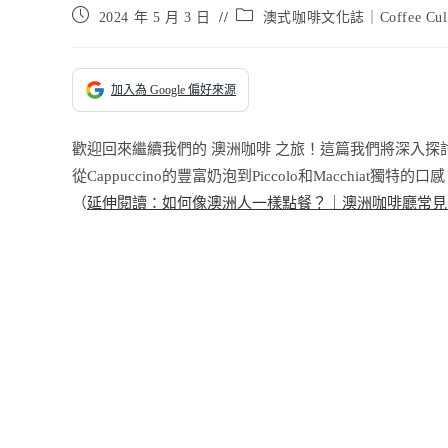
Post
Post
2024 年 5 月 3 日
澳式咖啡文化誌｜Coffee Cult
published:
category:
加入為 Google 偏好來源
歡迎回來繼續我們的 澳洲咖啡 之旅！這篇我們將深入
從Cappuccino的豐富奶泡到Piccolo和Macchi
（
延伸閱讀：如何像澳洲人一樣點餐？｜澳洲咖啡廳常見咖啡種類介紹：