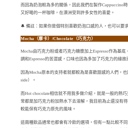
而因為奶泡較為多的關係，因此我們在製作Cappucci
又好喝的一杯咖啡，在澳洲受到許多女性的喜愛。
🔔 備註：如果你是個特別喜歡奶泡口感的人，也可以要求要多一
Mocha（摩卡）/Chocolate（巧克力）
Mocha由巧克力粉或者巧克力糖漿加上Espresso作為基
調和Espresso的苦澀感，口味也因為多加了巧克力的
因為Mocha原本的支持者就都較為是喜歡甜感的人們，也因此在
side）。
而Hot chocolate相信就不用我多做介紹，就是一
常都是加巧克力粉加熱水下去溶解，我目前為止還沒有待
較能保有巧克力原先的風味。
這兩種飲品通常也都會有冷飲的選項，但有一點比較不同的是，Ice